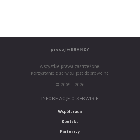
PRACUJ W HR
PRACUJ W MEDIACH
PRACUJ W MARKETINGU
Wszystkie prawa zastrzeżone.
Korzystanie z serwisu jest dobrowolne.
© 2009 - 2026
INFORMACJE O SERWISIE
Współpraca
Kontakt
Partnerzy