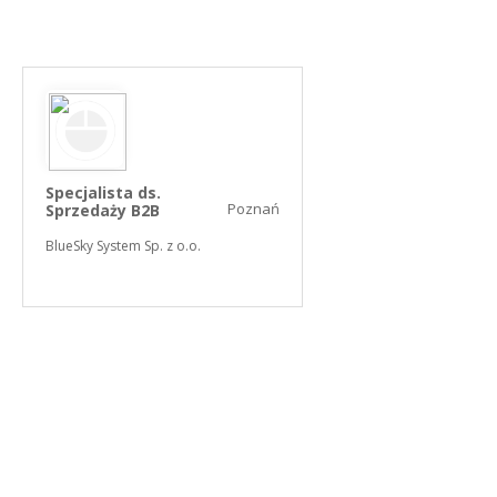
Specjalista ds.
Poznań
Sprzedaży B2B
BlueSky System Sp. z o.o.
NASZE SERWISY BRANŻOWE
PRACUJ W IT
PRACUJ W SPRZEDAŻY
PRACUJ W FINANSACH